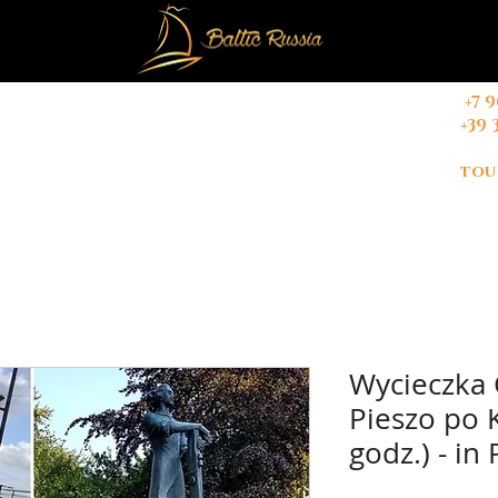
+7 
+39 
REN
KONTAKT
Buchungsbedingungen
tou
Wycieczka
Pieszo po K
godz.) - in