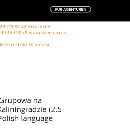
FÜR AGENTUREN
909 775 97 44 whatsapp
俄国中文导游 微信联系
字: 玛丽
349 564 35 49 whatsapp calls
r@balticrussia.com
 Grupowa na
aliningradzie (2.5
 Polish language