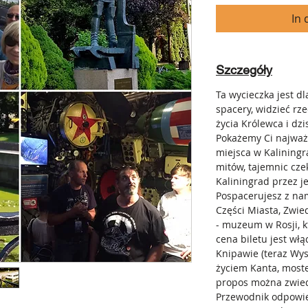
In
Szczegóły
Ta wycieczka jest dl
spacery, widzieć rze
życia Królewca i dzi
Pokażemy Ci najważn
miejsca w Kaliningra
mitów, tajemnic cze
Kaliningrad przez jeg
Pospacerujesz z nami
Części Miasta, Zwie
- muzeum w Rosji, k
cena biletu jest włą
Knipawie (teraz Wys
życiem Kanta, mos
propos można zwiedz
Przewodnik odpowie