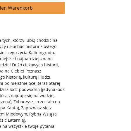
 den Warenkorb
a tych, którzy lubią chodzić na
czy i słuchać historii z byłego
siejszego życia Kaliningradu.
iejsze i najbardziej znane
dzie! Dużo ciekawych historii,
ka na Ciebie! Poznasz
o historię, kulturę i ludzi.
 po nieistniejącej teraz Starej
dzisz łódź podwodną (jedyna łódź
tóra znajduje się na wodzie,
czona), Zobaczysz co zostało na
pa Kanta), Zapoznasz się z
tem Miodowym, Rybną Wsią (a
ić Latarnię).
 na wszystkie twoje pytania!