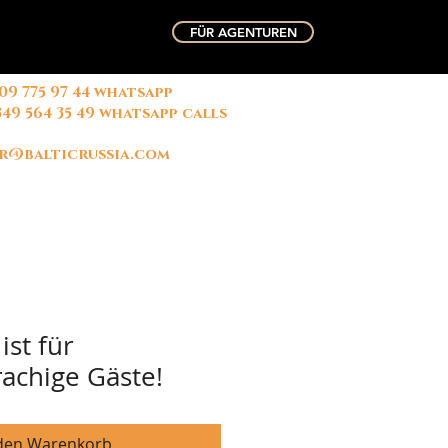
FÜR AGENTUREN
909 775 97 44 whatsapp
俄国中文导游 微信联系
字: 玛丽
349 564 35 49 whatsapp calls
r@balticrussia.com
ist für
rachige Gäste!
 den Warenkorb