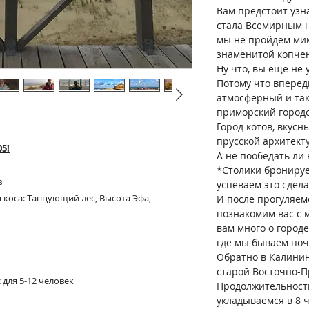
Вам предстоит узн
стала Всемирным 
мы не пройдем ми
знаменитой копче
Ну что, вы еще не 
Потому что вперед
атмосферный и та
приморский городо
Город котов, вкусн
прусской архитект
05!
А не пообедать ли 
*Столики брониру
в
успеваем это сдел
коса: Танцующий лес, Высота Эфа, -
И после прогуляемс
познакомим вас с 
вам много о городе
где мы бываем поч
Обратно в Калини
старой Восточно-П
для 5-12 человек
Продолжительност
укладываемся в 8 ча