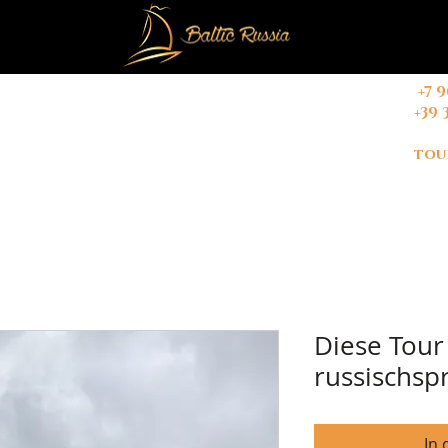
+7 
+39 
REN
KONTAKT
Buchungsbedingungen
tou
Diese Tour 
russischsp
In