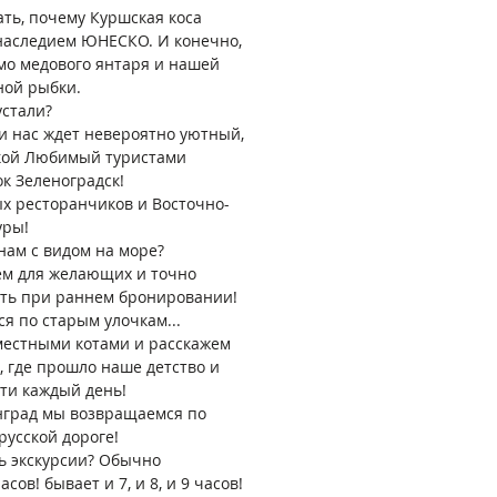
ать, почему Куршская коса
наследием ЮНЕСКО. И конечно,
мо медового янтаря и нашей
ной рыбки.⠀
устали?
и нас ждет невероятно уютный,
кой Любимый туристами
к Зеленоградск!
ых ресторанчиков и Восточно-
уры!
нам с видом на море?
ем для желающих и точно
ать при раннем бронировании!
я по старым улочкам...
местными котами и расскажем
, где прошло наше детство и
ти каждый день!
нград мы возвращаемся по
русской дороге!
ь экскурсии? Обычно
сов! бывает и 7, и 8, и 9 часов!