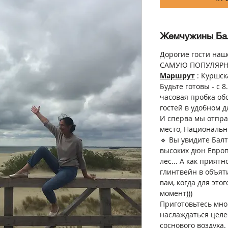
Жемчужины Ба
Дорогие гости наш
САМУЮ ПОПУЛЯРНУ
Маршрут
: Куршск
Будьте готовы - с 
часовая пробка об
гостей в удобном д
И сперва мы отпра
место, Национальн
🔹 Вы увидите Балт
высоких дюн Евро
лес... А как прият
глинтвейн в объя
вам, когда для эт
момент)))
Приготовьтесь мног
наслаждаться целе
соснового воздуха.