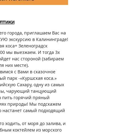
лтики
его города, приглашаем Вас на
Ю экскурсию в Калининграде!
ая коса+ Зеленоградск
8.00 мы выезжаем. И тогда 3х
ойдет нас стороной (забираем
ля них месте).
вимся с Вами в сказочное
ый парк -«Куршская коса.»
ийскую Сахару, одну из самых
пы, чарующий танцующий
но пить горячий пряный
тиях природы! Мы подскажем
ого настанет самый подходящий
о ходить, от моря до залива, и
бным коктейлем из морского