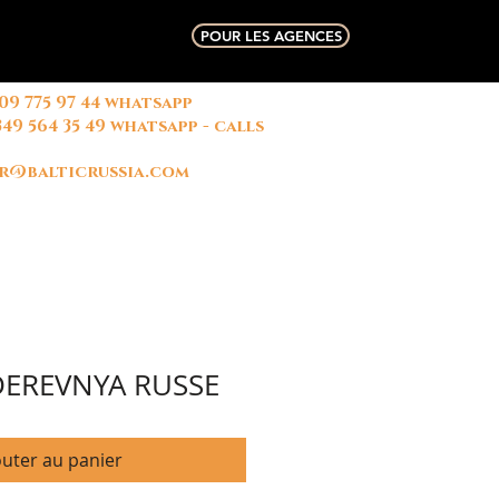
POUR LES AGENCES
909 775 97 44 whatsapp
俄国中文导游
微信联系方式
349 564 35 49 whatsapp - calls
名字: 玛丽
r@balticrussia.com
DEREVNYA RUSSE
outer au panier