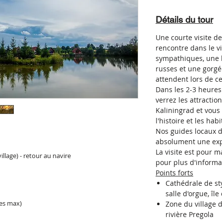
Détails du tour
Une courte visite de
rencontre dans le vi
sympathiques, une
russes et une gorgé
attendent lors de cet
Dans les 2-3 heures d
verrez les attractio
Kaliningrad et vou
l'histoire et les ha
Nos guides locaux d
absolument une exp
La visite est pour 
illage) - retour au navire
pour plus d'informa
Points forts
Cathédrale de st
salle d'orgue, îl
es max)
Zone du village 
rivière Pregola