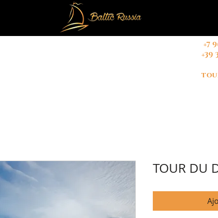
+
7 
+39 
E NOUS
TOURS
CONTACT
tou
TOUR DU 
Aj