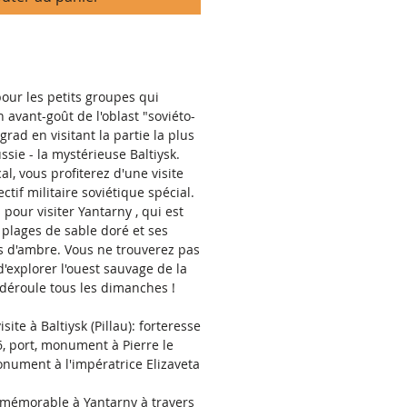
pour les petits groupes qui
n avant-goût de l'oblast
"soviéto-
grad en visitant la partie la plus
ussie - la mystérieuse
Baltiysk.
al, vous profiterez d'une visite
ctif militaire soviétique spécial.
 pour visiter
Yantarny
, qui est
s plages de sable doré et ses
s d'ambre. Vous ne trouverez pas
d'explorer
l'ouest sauvage de la
e déroule
tous les dimanches
!
site à Baltiysk (Pillau): forteresse
, port, monument à Pierre le
nument à l'impératrice Elizaveta
émorable à Yantarny à travers