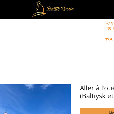
+
7 
+39 
E NOUS
TOURS
CONTACT
tou
Aller à l'o
(Baltiysk e
Aj