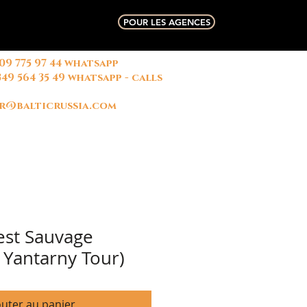
POUR LES AGENCES
909 775 97 44 whatsapp
俄国中文导游
微信联系方式
349 564 35 49 whatsapp - calls
名字: 玛丽
r@balticrussia.com
uest Sauvage
t Yantarny Tour)
outer au panier