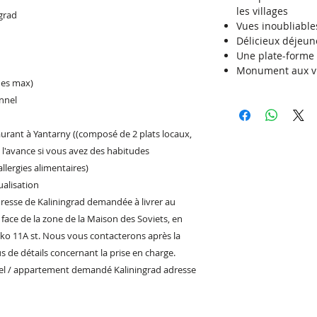
les villages
ngrad
Vues inoubliables
Délicieux déjeun
Une plate-forme 
Monument aux vi
nes max)
onnel
aurant à Yantarny ((composé de 2 plats locaux,
 l'avance si vous avez des habitudes
allergies alimentaires)
ualisation
adresse de Kaliningrad demandée à livrer au
face de la zone de la Maison des Soviets, en
enko 11A st. Nous vous contacterons après la
s de détails concernant la prise en charge.
hôtel / appartement demandé Kaliningrad adresse