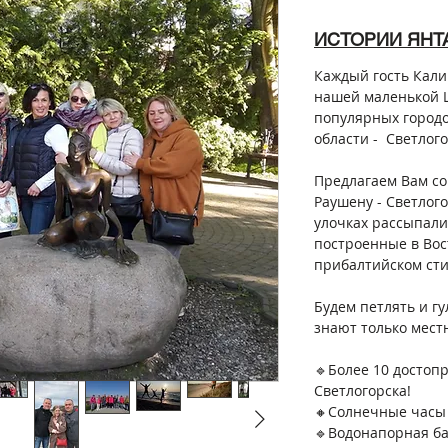
ИСТОРИИ ЯНТ
Каждый гость Кали
нашей маленькой 
популярных город
области - Светлого
⠀
Предлагаем Вам со
Раушену - Светлого
улочках рассыпали
построенные в Вос
прибалтийском сти
⠀
Будем петлять и гу
знают только мест
⠀
🔹Более 10 достоп
Светлогорска!
🔸Солнечные часы
🔹Водонапорная ба