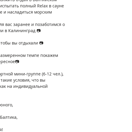
 испытать полный Relax в сауне
е и насладиться морским
ля вас заранее и позаботимся о
и в Калининград 📷
чтобы вы отдыхали 📷
 размеренном темпе покажем
ересное📷
тной мини-группе (6-12 чел.),
такие условия, что вы
 как на индивидуальной
юного,
Балтика,
я!