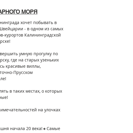
АРНОГО МОРЯ
нинграда хочет побывать в
Швейцарии - в одном из самых
ов-курортов Калининградской
рске!
вершить умную прогулку по
рску, где на старых узеньких
сь красивые виллы,
точно-Прусском
ле!
лять в таких местах, о которых
ные!
римечательностей на улочках
шня начала 20 века!🔸Самые