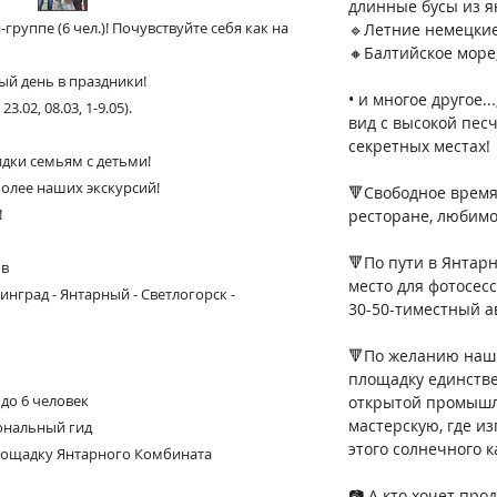
длинные бусы из я
руппе (6 чел.)! Почувствуйте себя как на
🔹Летние немецкие
🔸Балтийское море,
⠀
дый день в праздники!
• и многое другое.
.02, 08.03, 1-9.05).
вид с высокой пес
секретных местах!
идки
семьям с детьми!
⠀
олее наших экскурсий!
🔻Свободное время
!
ресторане, любим
⠀
🔻По пути в Янтар
ов
место для фотосесс
нград - Янтарный - Светлогорск -
30-50-тиместный а
⠀
🔻По желанию наши
площадку единстве
до 6 человек
открытой промышл
мастерскую, где и
ональный гид
этого солнечного к
лощадку Янтарного Комбината
⠀
📷 А кто хочет про