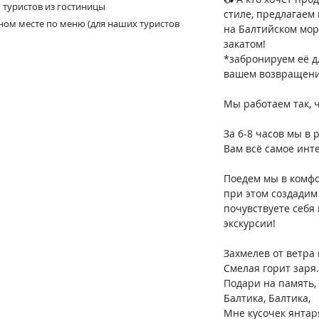
 туристов из гостиницы
стиле, предлагаем
ом месте по меню (для наших туристов
на Балтийском мор
закатом!
*забронируем её д
вашем возвращени
⠀
Мы работаем так, 
⠀
За 6-8 часов мы в
Вам всё самое инт
⠀
Поедем мы в комфор
при этом создадим 
почувствуете себя
экскурсии!
Захмелев от ветра 
Смелая горит заря.
Подари на память, 
Балтика, Балтика,
Мне кусочек янтар