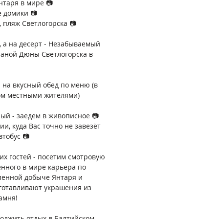
нтаря в мире 📷
 домики 📷
 пляж Светлогорска 📷
.., а на десерт - Незабываемый
чаной Дюны Светлогорска в
 на вкусный обед по меню (в
ом местными жителями)
ный - заедем в живописное 📷
ии, куда Вас точно не завезёт
втобус 📷
х гостей - посетим смотровую
нного в мире карьера по
енной добыче Янтаря и
зготавливают украшения из
амня!
должить отдых в Балтийском