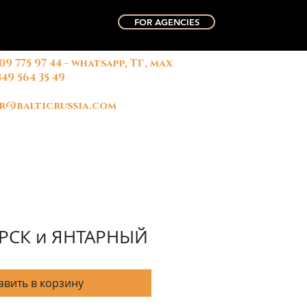
FOR AGENCIES
909 775 97 44 - whatsapp, TГ, max
俄国中文导游
微信联系方式
349 564 35 49
名字: 玛丽
r@balticrussia.com
РСК и ЯНТАРНЫЙ
авить в корзину