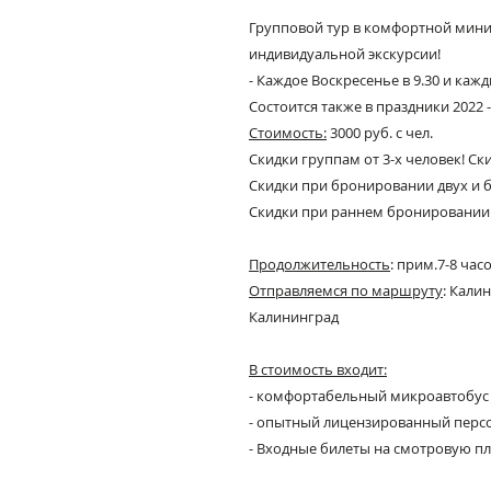
Групповой тур в комфортной мини-г
индивидуальной экскурсии!
- Каждое Воскресенье в 9.30 и каж
Состоится также в праздники 2022 - 23
Стоимость:
3000 руб. с чел.
Скидки
группам от 3-х человек
! Ск
Скидки
при бронировании двух и б
Скидки
при раннем бронировании
Продолжительность
: прим.7-8 час
Отправляемся по маршруту
:
Калини
Калининград
В стоимость входит:
- комфортабельный микроавтобус 
- опытный лицензированный перс
- Входные билеты на смотровую п