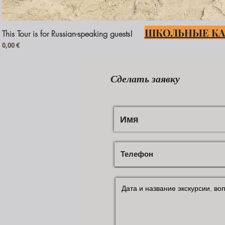
ШКОЛЬНЫЕ КА
This Tour is for Russian-speaking guests!
Prezzo
0,00 €
НОВЫЙ Г
Сделать заявку